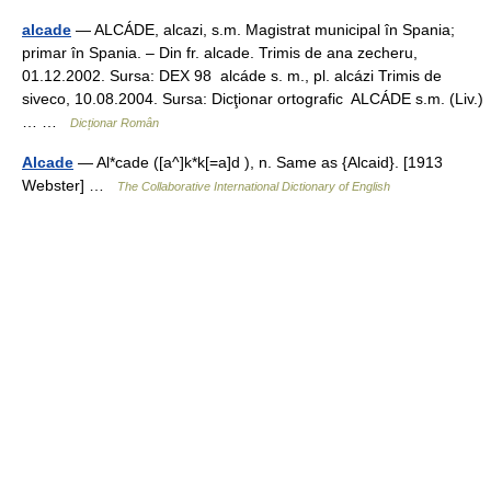
alcade
— ALCÁDE, alcazi, s.m. Magistrat municipal în Spania;
primar în Spania. – Din fr. alcade. Trimis de ana zecheru,
01.12.2002. Sursa: DEX 98 alcáde s. m., pl. alcázi Trimis de
siveco, 10.08.2004. Sursa: Dicţionar ortografic ALCÁDE s.m. (Liv.)
… …
Dicționar Român
Alcade
— Al*cade ([a^]k*k[=a]d ), n. Same as {Alcaid}. [1913
Webster] …
The Collaborative International Dictionary of English