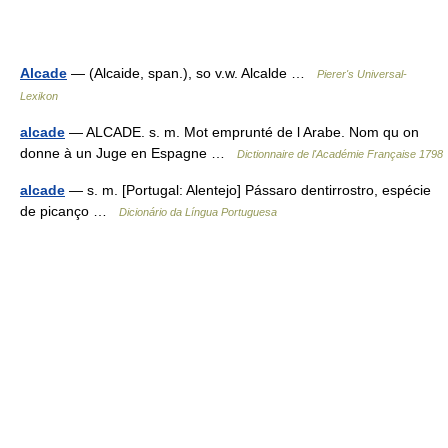
Alcade
— (Alcaide, span.), so v.w. Alcalde …
Pierer's Universal-
Lexikon
alcade
— ALCADE. s. m. Mot emprunté de l Arabe. Nom qu on
donne à un Juge en Espagne …
Dictionnaire de l'Académie Française 1798
alcade
— s. m. [Portugal: Alentejo] Pássaro dentirrostro, espécie
de picanço …
Dicionário da Língua Portuguesa