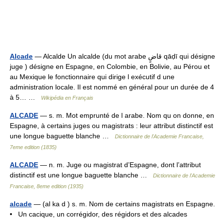
Alcade
— Alcalde Un alcalde (du mot arabe قاضٍ qāḍī qui désigne
juge ) désigne en Espagne, en Colombie, en Bolivie, au Pérou et
au Mexique le fonctionnaire qui dirige l exécutif d une
administration locale. Il est nommé en général pour un durée de 4
à 5… …
Wikipédia en Français
ALCADE
— s. m. Mot emprunté de l arabe. Nom qu on donne, en
Espagne, à certains juges ou magistrats : leur attribut distinctif est
une longue baguette blanche …
Dictionnaire de l'Academie Francaise,
7eme edition (1835)
ALCADE
— n. m. Juge ou magistrat d’Espagne, dont l’attribut
distinctif est une longue baguette blanche …
Dictionnaire de l'Academie
Francaise, 8eme edition (1935)
alcade
— (al ka d ) s. m. Nom de certains magistrats en Espagne.
• Un cacique, un corrégidor, des régidors et des alcades