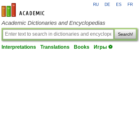
RU
DE
ES
FR
en-academic.com
Academic Dictionaries and Encyclopedias
Search!
Interpretations
Translations
Books
Игры ⚽