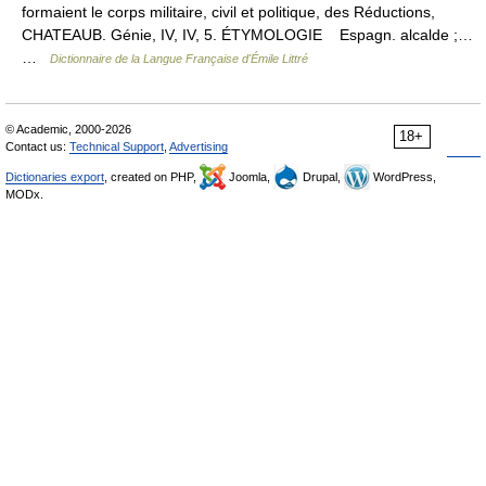
formaient le corps militaire, civil et politique, des Réductions,
CHATEAUB. Génie, IV, IV, 5. ÉTYMOLOGIE Espagn. alcalde ;…
…
Dictionnaire de la Langue Française d'Émile Littré
© Academic, 2000-2026
18+
Contact us:
Technical Support
,
Advertising
Dictionaries export
, created on PHP,
Joomla,
Drupal,
WordPress,
MODx.