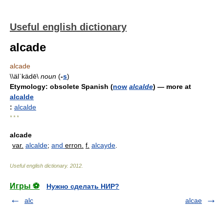
Useful english dictionary
alcade
alcade
\\älˈkädē\
noun
(
-
s
)
Etymology:
obsolete Spanish (
now
alcalde
) — more at
alcalde
:
alcalde
* * *
alcade
var.
alcalde
;
and
erron.
f.
alcayde
.
Useful english dictionary
.
2012
.
Игры ⚽
Нужно сделать НИР?
alc
alcae